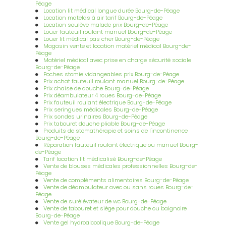
Péage
roulant electrique à Valence
|
Vente réparation et location d'un
Location lit médical longue durée Bourg-de-Péage
fauteuil roulant électrique ou manuel à Romans sur Isère
|
Location matelas à air tarif Bourg-de-Péage
Louer ou acheter un lit médicalisé Livraison le jour même ou le
Location soulève malade prix Bourg-de-Péage
lendemain à Alixan
|
Entreprise professionnelle dans la
Louer fauteuil roulant manuel Bourg-de-Péage
réparation et l'entretien de fauteuil roulant manuel avec
Louer lit médical pas cher Bourg-de-Péage
changement de pneu à Bourg de Péage
|
Lit médicalisé Romans-
Magasin vente et location matériel médical Bourg-de-
sur-Isère livraison à domicile
|
Incontinence: conseil;
Péage
échantillons gratuits, vente de couche adulte, adolescent, enfant
Matériel médical avec prise en charge sécurité sociale
livraison à domicile à Bourg de Péage
|
Vente réparation et
Bourg-de-Péage
location d'un fauteuil roulant manuel ou électrique à Bourg de
Poches stomie vidangeables prix Bourg-de-Péage
Péage
|
Incontinence: conseil; échantillons gratuits, vente de
Prix achat fauteuil roulant manuel Bourg-de-Péage
couche adulte, adolescent, enfant livraison à domicile à Romans
Prix chaise de douche Bourg-de-Péage
sur Isère
|
Location appareil de pressothérapie drainage veineux
Prix déambulateur 4 roues Bourg-de-Péage
et lymphatique thérapeutique à domicile à bourg de péage
|
Prix fauteuil roulant électrique Bourg-de-Péage
Accompagnement au retour à domicile après hospitalisation à
Prix seringues médicales Bourg-de-Péage
Bourg de Péage
|
Entreprise professionnelle la réparation et
Prix sondes urinaires Bourg-de-Péage
l'entretien d'un fauteuil roulant manuel avec changement de
Prix tabouret douche pliable Bourg-de-Péage
pneus à Romans-sur-Isère
|
Vente et location d'un lit
Produits de stomathérapie et soins de l'incontinence
médicalisé à Romans sur Isère avec installation à domicile
Bourg-de-Péage
Réparation fauteuil roulant électrique ou manuel Bourg-
de-Péage
Tarif location lit médicalisé Bourg-de-Péage
Vente de blouses médicales professionnelles Bourg-de-
Péage
Vente de compléments alimentaires Bourg-de-Péage
Vente de déambulateur avec ou sans roues Bourg-de-
Péage
Vente de surélévateur de wc Bourg-de-Péage
Vente de tabouret et siège pour douche ou baignoire
Bourg-de-Péage
Vente gel hydroalcoolique Bourg-de-Péage