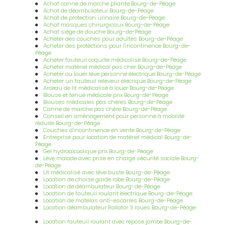
Achat canne de marche pliante Bourg-de-Péage
domicile
|
Sortie d'hospitalisation personnes âgées avec retour à
Achat de déambulateur Bourg-de-Péage
la maison à Bourg de Péage
|
Location d'un fauteuil roulant avec
Achat de protection urinaire Bourg-de-Péage
repose jambe à Romans sur Isère avec livraison à domicile
|
Achat masques chirurgicaux Bourg-de-Péage
Entreprise professionnelle dans la réparation et l'entretien de
Achat siège de douche Bourg-de-Péage
fauteuil roulant électrique changement de pneu à Bourg de
Acheter des couches pour adultes Bourg-de-Péage
Péage
|
Incontinence: conseil; échantillons gratuits, vente de
Acheter des protections pour l'incontinence Bourg-de-
couche adulte, adolescent, enfant livraison à domicile à Bésayes
Péage
|
Incontinence: conseil; échantillons gratuits, vente de couche
Acheter fauteuil coquille médicalisé Bourg-de-Péage
adulte, livraison à domicile à Saint Marcel Les Valence
|
Sortie
Acheter matériel médical pas cher Bourg-de-Péage
d'hospitalisation personnes âgées avec retour à la maison à
Acheter ou louer lève personne électrique Bourg-de-Péage
Romans sur Isère
|
Louer ou acheter un lit médicalisé Livraison
Acheter un fauteuil releveur élecrique Bourg-de-Péage
le jour même ou le lendemain à Bésayes
|
Vente et réparation
Arceau de lit médicalisé à louer Bourg-de-Péage
fauteuil roulant électrique Invacare à Bourg de Péage
|
Louer ou
Blouse et tenue médicale prix Bourg-de-Péage
acheter un lit médicalisé Livraison le jour même ou le lendemain
Blouses médicales pas chères Bourg-de-Péage
à Bourg de Péage
|
Incontinence: conseil; échantillons gratuits,
Canne de marche pas chère Bourg-de-Péage
vente de couche adulte, adolescent, enfant livraison à domicile à
Conseil en aménagement pour personne à mobilité
Valence
|
Entreprise professionnelle dans la réparation
réduite Bourg-de-Péage
l'entretien de fauteuil roulant électrique changement de pneu à
Couches d'incontinence en vente Bourg-de-Péage
Romans sur Isère
|
Organisation retour à domicile après
Entreprise pour location de matériel médical Bourg-de-
hospitalisation à Romans sur Isère
|
Incontinence: conseil;
Péage
échantillons gratuits, vente de couche adulte, adolescent, enfant
Gel hydroalcoolique prix Bourg-de-Péage
livraison à domicile à Alixan
|
Location appareil de
Lève malade avec prise en charge sécurité sociale Bourg-
pressothérapie drainage veineux et lymphatique thérapeutique à
de-Péage
domicile à Romans sur Isère
|
Accompagnement au retour à
Lit médicalisé avec lève buste Bourg-de-Péage
domicile après hospitalisation à Romans sur Isère
|
Location
Location de chaise garde robe Bourg-de-Péage
bottes de pressotherapie à Bourg de Péage Romans Valence prix
Location de déambulateur Bourg-de-Péage
|
Compléments Nutritionnels Oraux nutrition dénutrition
Location de fauteuil roulant électrique Bourg-de-Péage
escarres avec prescription à Bourg-de-Péage
|
Lit médicalisé
Location de matelas anti-escarres Bourg-de-Péage
Bourg-de-Péage livraison à domicile
|
Vente et réparation de
Location déambulateur Rollator 3 roues Bourg-de-Péage
fauteuil roulant électrique Permobil à Romans sur Isère
|
vente
et location d'un lit médicalisé à Romans sur Isère avec
Location fauteuil roulant avec repose jambe Bourg-de-
installation à domicile
|
Vente conseil et essai de fauteuil