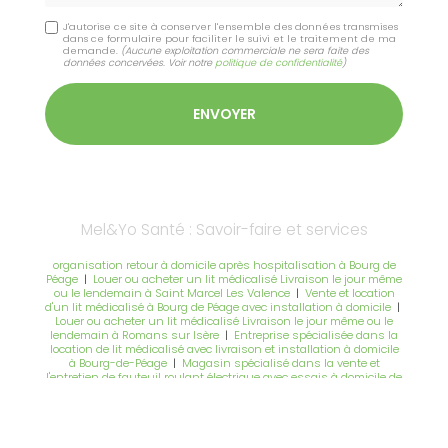
J'autorise ce site à conserver l'ensemble des données transmises
dans ce formulaire pour faciliter le suivi et le traitement de ma
demande.
(Aucune exploitation commerciale ne sera faite des
données concervées. Voir notre
politique de confidentialité
)
Mel&Yo Santé : Savoir-faire et services
organisation retour à domicile après hospitalisation à Bourg de
Péage
|
Louer ou acheter un lit médicalisé Livraison le jour même
ou le lendemain à Saint Marcel Les Valence
|
Vente et location
d'un lit médicalisé à Bourg de Péage avec installation à domicile
|
Louer ou acheter un lit médicalisé Livraison le jour même ou le
lendemain à Romans sur Isère
|
Entreprise spécialisée dans la
location de lit médicalisé avec livraison et installation à domicile
à Bourg-de-Péage
|
Magasin spécialisé dans la vente et
l'entretien de fauteuil roulant électrique avec essais à domicile de
plusieurs modèles à Chatuzange-le-Goubet
|
Location d'un
fauteuil roulant avec repose jambe à Bourg de péage avec
livraison à domicile
|
Compléments Nutritionnels Oraux nutrition
dénutrition escarres avec prescription à Romans-sur-Isère
|
Vente et location d'un lit médicalisé à Valence avec installation à