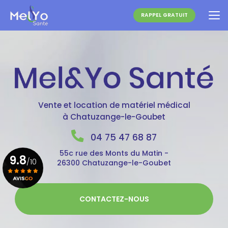
Aller
au
RAPPEL GRATUIT
contenu
principal
Vente et location de matériel médical
à Chatuzange-le-Goubet
04 75 47 68 87
55c rue des Monts du Matin -
9.8
/10
26300 Chatuzange-le-Goubet
Voir le certificat
CONTACTEZ-NOUS