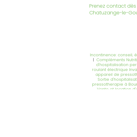
Prenez contact dès 
Chatuzange-le-Go
Incontinence: conseil; 
|
Compléments Nutriti
d'hospitalisation p
roulant électrique In
appareil de pressot
Sortie d'hospitalis
pressotherapie à Bou
Vente et location d
médicalisé Livraiso
Livraison le jour mê
Isère avec install
adolescent, enfant l
roulant électrique av
lit médicalisé Livraiso
la réparation et l
réparation et locatio
médicalisé à Valence a