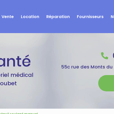
Vente
Location
Réparation
Fournisseurs
N
55c rue des Monts du
riel médical
Goubet
uteuil roulant manuel