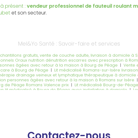
à présent :
vendeur professionnel de fauteuil roulant 
ubet
et son secteur.
Mel&Yo Santé : Savoir-faire et services
échantillons gratuits, vente de couche adulte, livraison à domicile à 
onnels Oraux nutrition dénutrition escarres avec prescription à Ro
ersonnes âgées avec retour à la maison à Bourg de Péage
|
Vente e
vacare à Bourg de Péage
|
Lit médicalisé Romans-sur-Isère livraiso
hérapie drainage veineux et lymphatique thérapeutique à domicil
ation personnes âgées avec retour à la maison à Romans sur Isère
rg de Péage Romans Valence prix
|
Lit médicalisé Bourg-de-Péage 
'un lit médicalisé à Bourg de Péage avec installation à domicile
|
Lo
n le jour même ou le lendemain à Romans sur Isère
|
Louer ou ache
me ou le lendemain à Bourg de Péage
|
vente et location d'un lit m
ation à domicile
|
Incontinence: conseil; échantillons gratuits, vent
ivraison à domicile à Valence
|
Magasin spécialisé dans la vente et l
ec essais à domicile de plusieurs modèles à Chatuzange-le-Goubet
n le jour même ou le lendemain à Saint Marcel Les Valence
|
Entrepr
'entretien de fauteuil roulant électrique changement de pneu à Bou
n d'un fauteuil roulant électrique ou manuel à Romans sur Isère
|
Ve
Contactez-nous
vec installation à domicile
|
Vente et réparation de fauteuil roulan