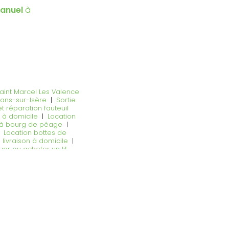
manuel
à
Saint Marcel Les Valence
mans-sur-Isère
|
Sortie
t réparation fauteuil
n à domicile
|
Location
e à bourg de péage
|
|
Location bottes de
livraison à domicile
|
uer ou acheter un lit
ter un lit médicalisé
édicalisé à Romans sur
e de couche adulte,
'entretien de fauteuil
|
Louer ou acheter un
ise professionnelle dans
rg de Péage
|
Vente
nte et location d'un lit
t électrique Permobil à