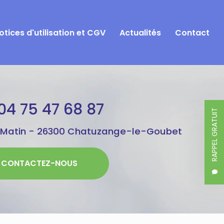
otices d'utilisation et CGV
Actualités
Contact
04 75 47 68 87
RAPPEL GRATUIT
 Matin -
26300 Chatuzange-le-Goubet
CONTACTEZ-NOUS