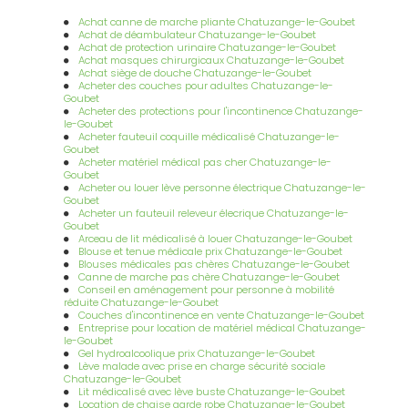
lendemain à Romans sur Isère
|
Vente et location d'un lit
médicalisé à Bourg de Péage avec installation à domicile
|
Vente
Achat canne de marche pliante Chatuzange-le-Goubet
et réparation fauteuil roulant électrique Invacare à Bourg de
Achat de déambulateur Chatuzange-le-Goubet
Péage
|
organisation retour à domicile après hospitalisation à
Achat de protection urinaire Chatuzange-le-Goubet
Bourg de Péage
|
Accompagnement au retour à domicile après
Achat masques chirurgicaux Chatuzange-le-Goubet
hospitalisation à Bourg de Péage
|
Louer ou acheter un lit
Achat siège de douche Chatuzange-le-Goubet
médicalisé Livraison le jour même ou le lendemain à Saint Marcel
Acheter des couches pour adultes Chatuzange-le-
Les Valence
|
Vente et location d'un lit médicalisé à Romans sur
Goubet
Isère avec installation à domicile
|
Location bottes de
Acheter des protections pour l'incontinence Chatuzange-
pressotherapie à Bourg de Péage Romans Valence prix
|
le-Goubet
Entreprise professionnelle dans la réparation et l'entretien de
Acheter fauteuil coquille médicalisé Chatuzange-le-
fauteuil roulant électrique changement de pneu à Bourg de
Goubet
Péage
|
Organisation retour à domicile après hospitalisation à
Acheter matériel médical pas cher Chatuzange-le-
Romans sur Isère
|
Entreprise professionnelle dans la réparation
Goubet
et l'entretien de fauteuil roulant manuel avec changement de
Acheter ou louer lève personne électrique Chatuzange-le-
pneu à Bourg de Péage
|
Incontinence: conseil; échantillons
Goubet
gratuits, vente de couche adulte, adolescent, enfant livraison à
Acheter un fauteuil releveur élecrique Chatuzange-le-
domicile à Bourg de Péage
|
Vente conseil et essai de fauteuil
Goubet
roulant electrique à Valence
|
Accompagnement au retour à
Arceau de lit médicalisé à louer Chatuzange-le-Goubet
domicile après hospitalisation à Romans sur Isère
|
Blouse et tenue médicale prix Chatuzange-le-Goubet
Incontinence: conseil; échantillons gratuits, vente de couche
Blouses médicales pas chères Chatuzange-le-Goubet
adulte, adolescent, enfant livraison à domicile à Alixan
|
Louer ou
Canne de marche pas chère Chatuzange-le-Goubet
acheter un lit médicalisé Livraison le jour même ou le lendemain
Conseil en aménagement pour personne à mobilité
à Alixan
|
Incontinence: conseil; échantillons gratuits, vente de
réduite Chatuzange-le-Goubet
couche adulte, livraison à domicile à Saint Marcel Les Valence
|
Couches d'incontinence en vente Chatuzange-le-Goubet
Location d'un fauteuil roulant avec repose jambe à Romans sur
Entreprise pour location de matériel médical Chatuzange-
Isère avec livraison à domicile
|
Compléments Nutritionnels
le-Goubet
Oraux nutrition dénutrition escarres avec prescription à Bourg-
Gel hydroalcoolique prix Chatuzange-le-Goubet
de-Péage
|
Vente réparation et location d'un fauteuil roulant
Lève malade avec prise en charge sécurité sociale
électrique ou manuel à Romans sur Isère
|
Vente et réparation
Chatuzange-le-Goubet
de fauteuil roulant électrique Permobil à Romans sur Isère
|
Lit médicalisé avec lève buste Chatuzange-le-Goubet
Louer ou acheter un lit médicalisé Livraison le jour même ou le
Location de chaise garde robe Chatuzange-le-Goubet