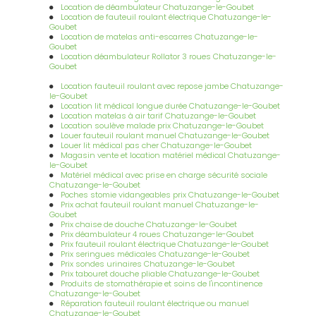
lendemain à Bourg de Péage
|
Incontinence: conseil;
Location de déambulateur Chatuzange-le-Goubet
échantillons gratuits, vente de couche adulte, adolescent, enfant
Location de fauteuil roulant électrique Chatuzange-le-
livraison à domicile à Bésayes
|
Lit médicalisé Bourg-de-Péage
Goubet
livraison à domicile
|
Incontinence: conseil; échantillons
Location de matelas anti-escarres Chatuzange-le-
gratuits, vente de couche adulte, adolescent, enfant livraison à
Goubet
domicile à Romans sur Isère
|
Incontinence: conseil;
Location déambulateur Rollator 3 roues Chatuzange-le-
échantillons gratuits, vente de couche adulte, adolescent, enfant
Goubet
livraison à domicile à Valence
|
Sortie d'hospitalisation
personnes âgées avec retour à la maison à Bourg de Péage
|
Location fauteuil roulant avec repose jambe Chatuzange-
Vente et location d'un lit médicalisé à Valence avec installation à
le-Goubet
domicile
|
vente et location d'un lit médicalisé à Romans sur
Location lit médical longue durée Chatuzange-le-Goubet
Isère avec installation à domicile
|
Location appareil de
Location matelas à air tarif Chatuzange-le-Goubet
pressothérapie drainage veineux et lymphatique thérapeutique à
Location soulève malade prix Chatuzange-le-Goubet
domicile à Romans sur Isère
|
Louer ou acheter un lit médicalisé
Louer fauteuil roulant manuel Chatuzange-le-Goubet
Livraison le jour même ou le lendemain à Bésayes
|
Entreprise
Louer lit médical pas cher Chatuzange-le-Goubet
spécialisée dans la location de lit médicalisé avec livraison et
Magasin vente et location matériel médical Chatuzange-
installation à domicile à Bourg-de-Péage
|
Location d'un fauteuil
le-Goubet
roulant avec repose jambe à Bourg de péage avec livraison à
Matériel médical avec prise en charge sécurité sociale
domicile
|
Sortie d'hospitalisation personnes âgées avec retour à
Chatuzange-le-Goubet
la maison à Romans sur Isère
|
Vente réparation et location d'un
Poches stomie vidangeables prix Chatuzange-le-Goubet
fauteuil roulant manuel ou électrique à Bourg de Péage
Prix achat fauteuil roulant manuel Chatuzange-le-
Goubet
Prix chaise de douche Chatuzange-le-Goubet
Prix déambulateur 4 roues Chatuzange-le-Goubet
Prix fauteuil roulant électrique Chatuzange-le-Goubet
Prix seringues médicales Chatuzange-le-Goubet
Prix sondes urinaires Chatuzange-le-Goubet
Prix tabouret douche pliable Chatuzange-le-Goubet
Produits de stomathérapie et soins de l'incontinence
Chatuzange-le-Goubet
Réparation fauteuil roulant électrique ou manuel
Chatuzange-le-Goubet