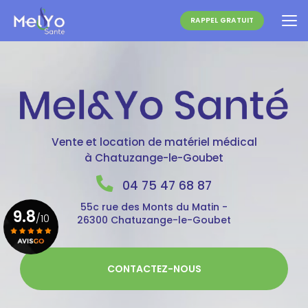
Aller
au
RAPPEL GRATUIT
contenu
principal
Vente et location de matériel médical
à Chatuzange-le-Goubet
04 75 47 68 87
55c rue des Monts du Matin -
9.8
/10
26300 Chatuzange-le-Goubet
Voir le certificat
CONTACTEZ-NOUS