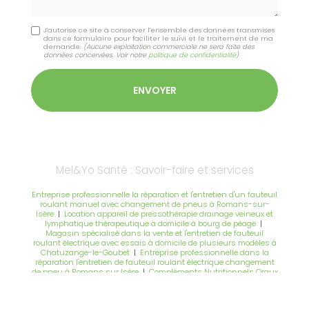
J'autorise ce site à conserver l'ensemble des données transmises
dans ce formulaire pour faciliter le suivi et le traitement de ma
demande.
(Aucune exploitation commerciale ne sera faite des
données concervées. Voir notre
politique de confidentialité
)
Mel&Yo Santé : Savoir-faire et services
Entreprise professionnelle la réparation et l'entretien d'un fauteuil
roulant manuel avec changement de pneus à Romans-sur-
Isère
|
Location appareil de pressothérapie drainage veineux et
lymphatique thérapeutique à domicile à bourg de péage
|
Magasin spécialisé dans la vente et l'entretien de fauteuil
roulant électrique avec essais à domicile de plusieurs modèles à
Chatuzange-le-Goubet
|
Entreprise professionnelle dans la
réparation l'entretien de fauteuil roulant électrique changement
de pneu à Romans sur Isère
|
Compléments Nutritionnels Oraux
nutrition dénutrition escarres avec prescription à Romans-sur-
Isère
|
Lit médicalisé Romans-sur-Isère livraison à domicile
|
Louer ou acheter un lit médicalisé Livraison le jour même ou le