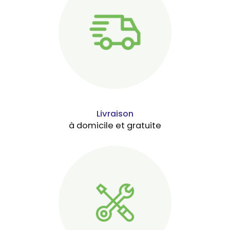
conseil; échantillons gratuits, vente de couche adulte, livraison à
domicile à Saint Marcel Les Valence
|
Location appareil de
pressothérapie drainage veineux et lymphatique thérapeutique à
domicile à Romans sur Isère
|
Vente et location d'un lit médicalisé à
Valence avec installation à domicile
|
Location d'un fauteuil roulant
avec repose jambe à Romans sur Isère avec livraison à domicile
|
Lit
médicalisé Bourg-de-Péage livraison à domicile
|
Entreprise
professionnelle dans la réparation l'entretien de fauteuil roulant
électrique changement de pneu à Romans sur Isère
|
Louer ou
acheter un lit médicalisé Livraison le jour même ou le lendemain à
Bésayes
Livraison
à domicile et gratuite