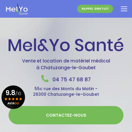
Aller
au
RAPPEL GRATUIT
contenu
principal
Vente et location de matériel médical
à Chatuzange-le-Goubet
04 75 47 68 87
55c rue des Monts du Matin -
9.8
/10
26300 Chatuzange-le-Goubet
Voir le certificat
CONTACTEZ-NOUS