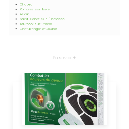
Chabeuil
Romans-sur-Isère
Alixan
Saint-Donat-Sur-l'Herbasse
Tournon-sur-Rhône
Chatuzange-le-Goubet
En savoir +