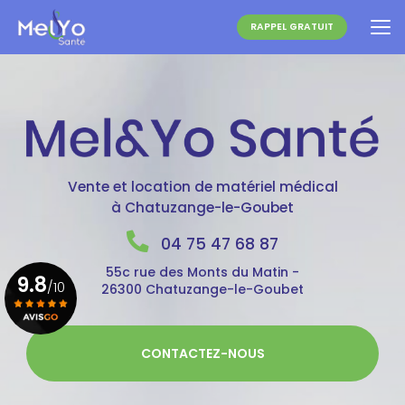
Aller
au
RAPPEL GRATUIT
contenu
principal
Vente et location de matériel médical
à Chatuzange-le-Goubet
04 75 47 68 87
55c rue des Monts du Matin -
9.8
/10
26300 Chatuzange-le-Goubet
Voir le certificat
CONTACTEZ-NOUS