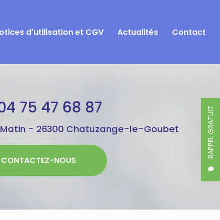
otices d'utilisation et CGV
Actualités
Contact
04 75 47 68 87
RAPPEL GRATUIT
 Matin -
26300 Chatuzange-le-Goubet
CONTACTEZ-NOUS