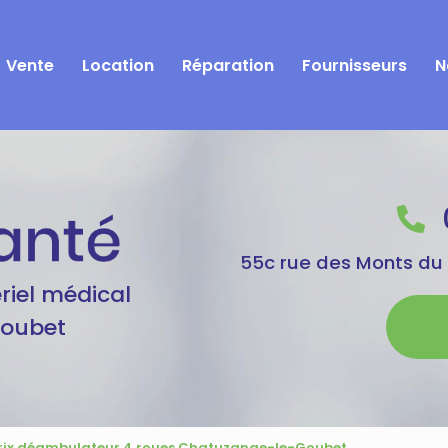
Vente
Location
Réparation
Fournisseurs
N
55c rue des Monts du
riel médical
Goubet
rix déambulateur 4 roues Chatuzange-le-Goubet