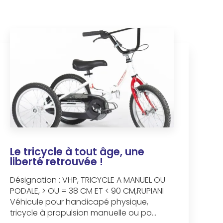
Le tricycle à tout âge, une
liberté retrouvée !
Désignation : VHP, TRICYCLE A MANUEL OU
PODALE, > OU = 38 CM ET < 90 CM,RUPIANI
Véhicule pour handicapé physique,
tricycle à propulsion manuelle ou po...