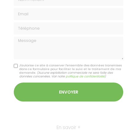
Email
Téléphone
Message
J'autorise ce site à conserver l'ensemble des données transmises
dans ce formulaire pour faciliter le suivi et le traitement de ma
demande.
(Aucune exploitation commerciale ne sera faite des
données concervées. Voir notre
politique de confidentialité
)
En savoir +