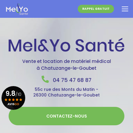
Aller
au
RAPPEL GRATUIT
contenu
principal
Vente et location de matériel médical
à Chatuzange-le-Goubet
04 75 47 68 87
55c rue des Monts du Matin -
9.8
/10
26300 Chatuzange-le-Goubet
Voir le certificat
CONTACTEZ-NOUS