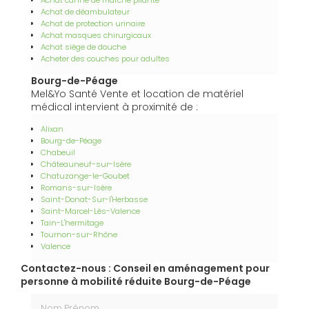
Achat canne de marche pliante
Achat de déambulateur
Achat de protection urinaire
Achat masques chirurgicaux
Achat siège de douche
Acheter des couches pour adultes
Bourg-de-Péage
Mel&Yo Santé Vente et location de matériel
médical intervient à proximité de :
Alixan
Bourg-de-Péage
Chabeuil
Châteauneuf-sur-Isère
Chatuzange-le-Goubet
Romans-sur-Isère
Saint-Donat-Sur-l'Herbasse
Saint-Marcel-Lès-Valence
Tain-L'hermitage
Tournon-sur-Rhône
Valence
Contactez-nous : Conseil en aménagement pour
personne à mobilité réduite Bourg-de-Péage
Nom Prénom