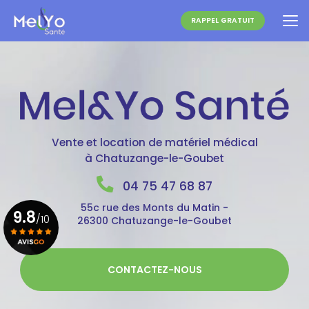
Aller
au
RAPPEL GRATUIT
contenu
principal
Vente et location de matériel médical
à Chatuzange-le-Goubet
04 75 47 68 87
55c rue des Monts du Matin -
9.8
/10
26300 Chatuzange-le-Goubet
Voir le certificat
CONTACTEZ-NOUS