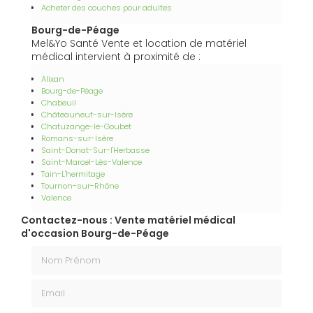
Acheter des couches pour adultes
Bourg-de-Péage
Mel&Yo Santé Vente et location de matériel
médical intervient à proximité de :
Alixan
Bourg-de-Péage
Chabeuil
Châteauneuf-sur-Isère
Chatuzange-le-Goubet
Romans-sur-Isère
Saint-Donat-Sur-l'Herbasse
Saint-Marcel-Lès-Valence
Tain-L'hermitage
Tournon-sur-Rhône
Valence
Contactez-nous : Vente matériel médical
d'occasion Bourg-de-Péage
Nom Prénom
Email