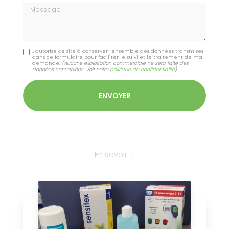
Message
J'autorise ce site à conserver l'ensemble des données transmises
dans ce formulaire pour faciliter le suivi et le traitement de ma
demande.
(Aucune exploitation commerciale ne sera faite des
données concervées. Voir notre
politique de confidentialité
)
En savoir +