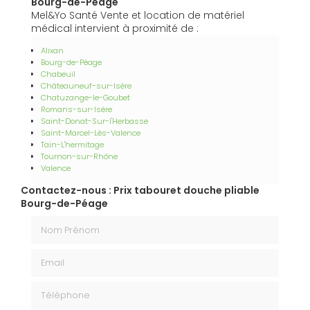
Bourg-de-Péage
Mel&Yo Santé Vente et location de matériel
médical intervient à proximité de :
Alixan
Bourg-de-Péage
Chabeuil
Châteauneuf-sur-Isère
Chatuzange-le-Goubet
Romans-sur-Isère
Saint-Donat-Sur-l'Herbasse
Saint-Marcel-Lès-Valence
Tain-L'hermitage
Tournon-sur-Rhône
Valence
Contactez-nous : Prix tabouret douche pliable
Bourg-de-Péage
Nom Prénom
Email
Téléphone