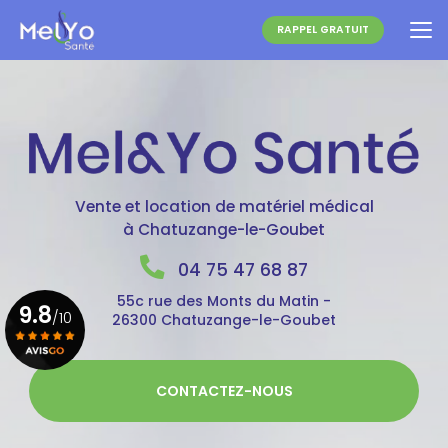
Aller
au
RAPPEL GRATUIT
contenu
principal
Vente et location de matériel médical
à Chatuzange-le-Goubet
04 75 47 68 87
55c rue des Monts du Matin -
9.8
/10
26300 Chatuzange-le-Goubet
Voir le certificat
CONTACTEZ-NOUS