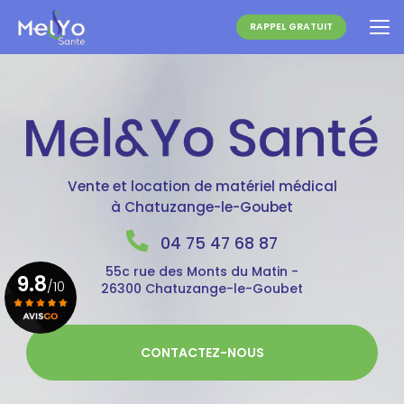
Aller
au
RAPPEL GRATUIT
contenu
principal
Vente et location de matériel médical
à Chatuzange-le-Goubet
04 75 47 68 87
55c rue des Monts du Matin -
9.8
/10
26300 Chatuzange-le-Goubet
Voir le certificat
CONTACTEZ-NOUS