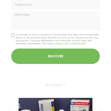
Téléphone
Message
J'autorise ce site à conserver l'ensemble des données transmises
dans ce formulaire pour faciliter le suivi et le traitement de ma
demande.
(Aucune exploitation commerciale ne sera faite des
données concervées. Voir notre
politique de confidentialité
)
En savoir +