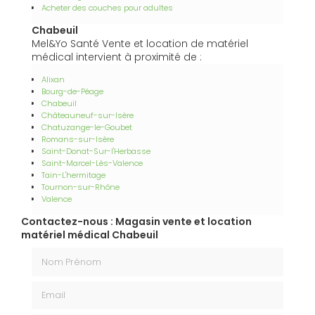
Acheter des couches pour adultes
Chabeuil
Mel&Yo Santé Vente et location de matériel
médical intervient à proximité de :
Alixan
Bourg-de-Péage
Chabeuil
Châteauneuf-sur-Isère
Chatuzange-le-Goubet
Romans-sur-Isère
Saint-Donat-Sur-l'Herbasse
Saint-Marcel-Lès-Valence
Tain-L'hermitage
Tournon-sur-Rhône
Valence
Contactez-nous : Magasin vente et location
matériel médical Chabeuil
Nom Prénom
Email