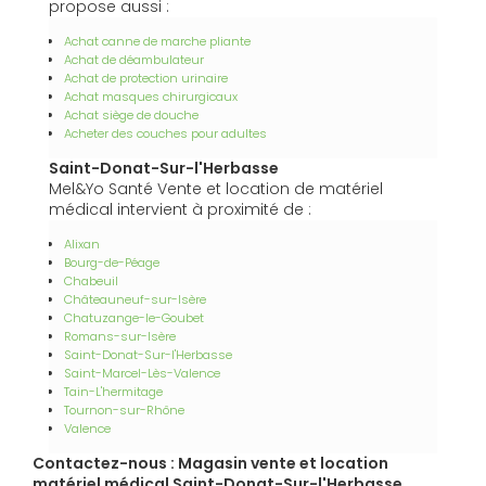
propose aussi :
Achat canne de marche pliante
Achat de déambulateur
Achat de protection urinaire
Achat masques chirurgicaux
Achat siège de douche
Acheter des couches pour adultes
Saint-Donat-Sur-l'Herbasse
Mel&Yo Santé Vente et location de matériel
médical intervient à proximité de :
Alixan
Bourg-de-Péage
Chabeuil
Châteauneuf-sur-Isère
Chatuzange-le-Goubet
Romans-sur-Isère
Saint-Donat-Sur-l'Herbasse
Saint-Marcel-Lès-Valence
Tain-L'hermitage
Tournon-sur-Rhône
Valence
Contactez-nous : Magasin vente et location
matériel médical Saint-Donat-Sur-l'Herbasse