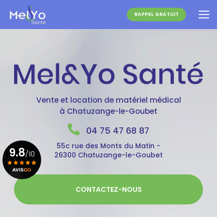
Aller
au
RAPPEL GRATUIT
contenu
principal
Vente et location de matériel médical
à Chatuzange-le-Goubet
04 75 47 68 87
55c rue des Monts du Matin -
9.8
/10
26300 Chatuzange-le-Goubet
Voir le certificat
CONTACTEZ-NOUS