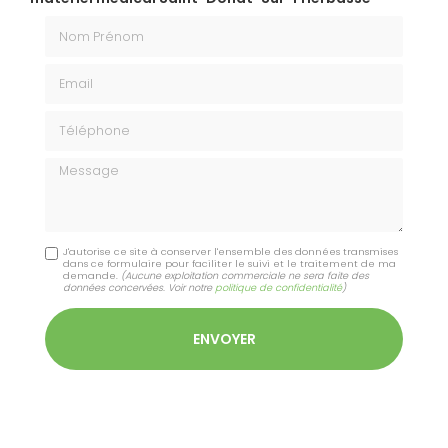
Nom Prénom
Email
Téléphone
Message
J'autorise ce site à conserver l'ensemble des données transmises
dans ce formulaire pour faciliter le suivi et le traitement de ma
demande.
(Aucune exploitation commerciale ne sera faite des
données concervées. Voir notre
politique de confidentialité
)