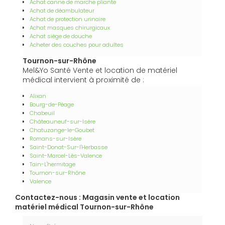
Achat canne de marche pliante
Achat de déambulateur
Achat de protection urinaire
Achat masques chirurgicaux
Achat siège de douche
Acheter des couches pour adultes
Tournon-sur-Rhône
Mel&Yo Santé Vente et location de matériel
médical intervient à proximité de :
Alixan
Bourg-de-Péage
Chabeuil
Châteauneuf-sur-Isère
Chatuzange-le-Goubet
Romans-sur-Isère
Saint-Donat-Sur-l'Herbasse
Saint-Marcel-Lès-Valence
Tain-L'hermitage
Tournon-sur-Rhône
Valence
Contactez-nous : Magasin vente et location
matériel médical Tournon-sur-Rhône
Nom Prénom