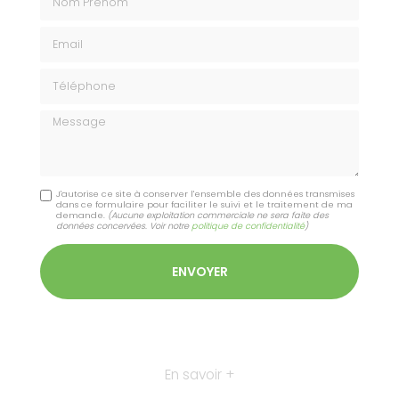
Email
Téléphone
Message
J'autorise ce site à conserver l'ensemble des données transmises
dans ce formulaire pour faciliter le suivi et le traitement de ma
demande.
(Aucune exploitation commerciale ne sera faite des
données concervées. Voir notre
politique de confidentialité
)
En savoir +