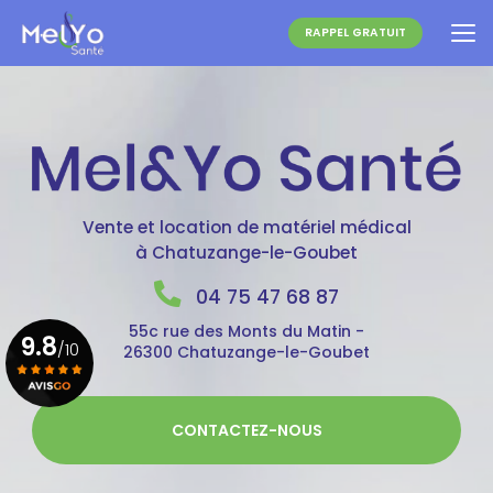
Aller
au
RAPPEL GRATUIT
contenu
principal
Vente et location de matériel médical
à Chatuzange-le-Goubet
04 75 47 68 87
55c rue des Monts du Matin -
9.8
/10
26300 Chatuzange-le-Goubet
Voir le certificat
CONTACTEZ-NOUS