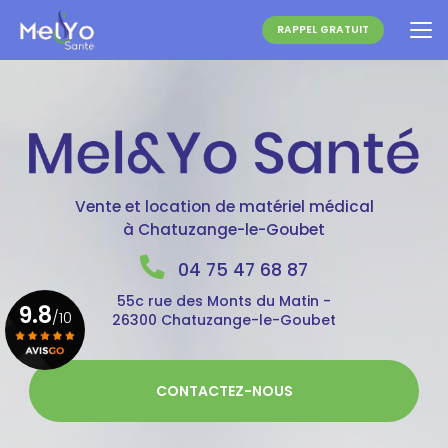
Aller
au
RAPPEL GRATUIT
contenu
principal
Vente et location de matériel médical
à Chatuzange-le-Goubet
04 75 47 68 87
55c rue des Monts du Matin -
9.8
/10
26300 Chatuzange-le-Goubet
Voir le certificat
CONTACTEZ-NOUS