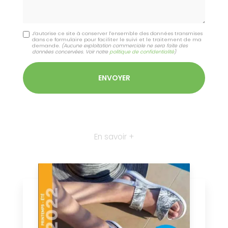
J'autorise ce site à conserver l'ensemble des données transmises
dans ce formulaire pour faciliter le suivi et le traitement de ma
demande.
(Aucune exploitation commerciale ne sera faite des
données concervées. Voir notre
politique de confidentialité
)
En savoir +