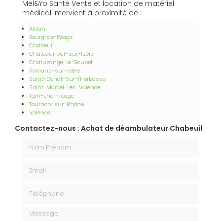
Mel&Yo Santé Vente et location de matériel
médical intervient à proximité de :
Alixan
Bourg-de-Péage
Chabeuil
Châteauneuf-sur-Isère
Chatuzange-le-Goubet
Romans-sur-Isère
Saint-Donat-Sur-l'Herbasse
Saint-Marcel-Lès-Valence
Tain-L'hermitage
Tournon-sur-Rhône
Valence
Contactez-nous : Achat de déambulateur Chabeuil
Nom Prénom
Email
Téléphone
Message