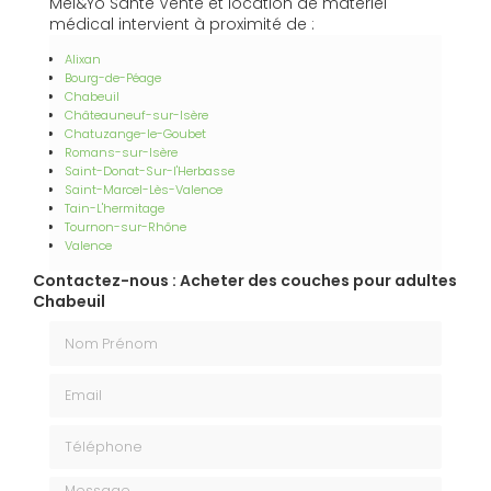
Mel&Yo Santé Vente et location de matériel
médical intervient à proximité de :
Alixan
Bourg-de-Péage
Chabeuil
Châteauneuf-sur-Isère
Chatuzange-le-Goubet
Romans-sur-Isère
Saint-Donat-Sur-l'Herbasse
Saint-Marcel-Lès-Valence
Tain-L'hermitage
Tournon-sur-Rhône
Valence
Contactez-nous : Acheter des couches pour adultes
Chabeuil
Nom Prénom
Email
Téléphone
Message