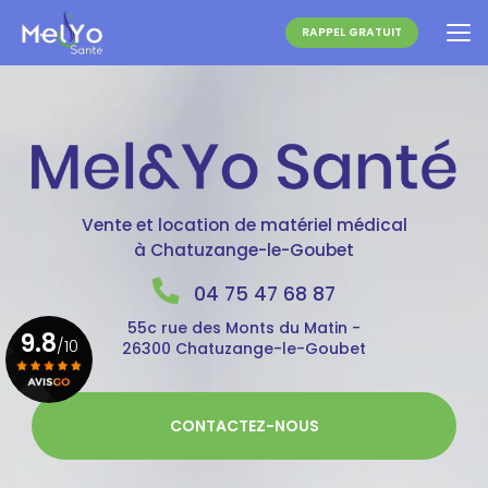
Aller
au
RAPPEL GRATUIT
contenu
principal
Vente et location de matériel médical
à Chatuzange-le-Goubet
04 75 47 68 87
55c rue des Monts du Matin -
9.8
/10
26300 Chatuzange-le-Goubet
Voir le certificat
CONTACTEZ-NOUS