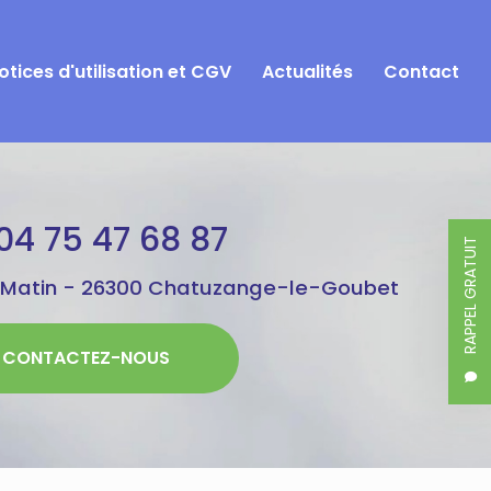
otices d'utilisation et CGV
Actualités
Contact
04 75 47 68 87
RAPPEL GRATUIT
 Matin -
26300 Chatuzange-le-Goubet
CONTACTEZ-NOUS