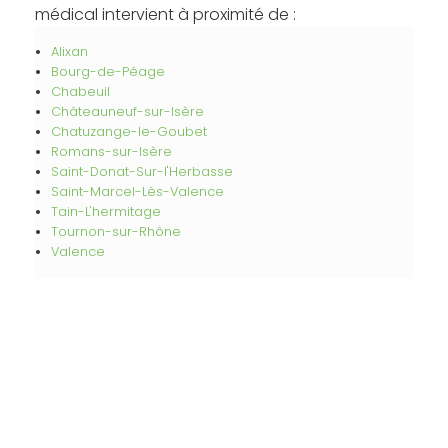
médical intervient à proximité de :
Alixan
Bourg-de-Péage
Chabeuil
Châteauneuf-sur-Isère
Chatuzange-le-Goubet
Romans-sur-Isère
Saint-Donat-Sur-l'Herbasse
Saint-Marcel-Lès-Valence
Tain-L'hermitage
Tournon-sur-Rhône
Valence