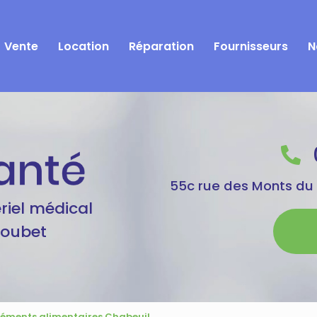
Vente
Location
Réparation
Fournisseurs
N
55c rue des Monts du
riel médical
Goubet
éments alimentaires Chabeuil