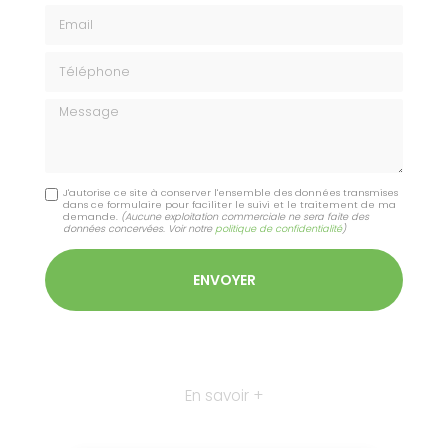
Email
Téléphone
Message
J'autorise ce site à conserver l'ensemble des données transmises
dans ce formulaire pour faciliter le suivi et le traitement de ma
demande.
(Aucune exploitation commerciale ne sera faite des
données concervées. Voir notre
politique de confidentialité
)
En savoir +