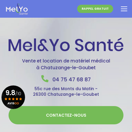
Aller
au
RAPPEL GRATUIT
contenu
principal
Vente et location de matériel médical
à Chatuzange-le-Goubet
04 75 47 68 87
55c rue des Monts du Matin -
9.8
/10
26300 Chatuzange-le-Goubet
Voir le certificat
CONTACTEZ-NOUS