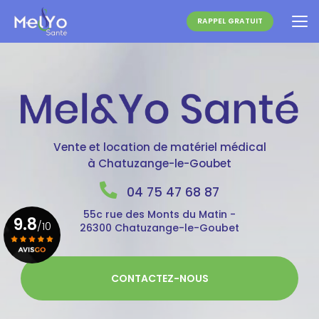
Aller
au
RAPPEL GRATUIT
contenu
principal
Vente et location de matériel médical
à Chatuzange-le-Goubet
04 75 47 68 87
55c rue des Monts du Matin -
9.8
/10
26300 Chatuzange-le-Goubet
Voir le certificat
CONTACTEZ-NOUS