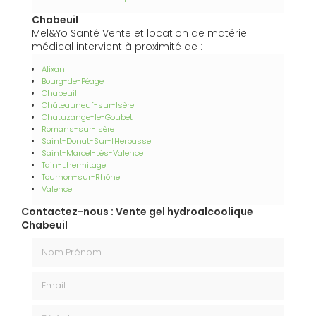
Chabeuil
Mel&Yo Santé Vente et location de matériel
médical intervient à proximité de :
Alixan
Bourg-de-Péage
Chabeuil
Châteauneuf-sur-Isère
Chatuzange-le-Goubet
Romans-sur-Isère
Saint-Donat-Sur-l'Herbasse
Saint-Marcel-Lès-Valence
Tain-L'hermitage
Tournon-sur-Rhône
Valence
Contactez-nous : Vente gel hydroalcoolique
Chabeuil
Nom Prénom
Email
Téléphone