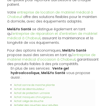
de qualité pour répondre aux besoins de chaque
patient.
Votre
entreprise de location de matériel médical à
Chabeuil
offre des solutions flexibles pour le maintien
à domicile, avec des équipements adaptés.
Mel&Yo Santé
se distingue également en tant
qu'
entreprise de réparation et d'entretien de matériel
médical à Chabeuil
, assurant la maintenance et la
longévité de vos équipements.
Pour des options économiques,
Mel&Yo Santé
propose aussi des services en tant qu'
entreprise de
matériel médical d'occasion à Chabeuil
, garantissant
des produits fiables à des prix compétitifs.
En plus de ses services :
Vente gel
hydroalcoolique, Mel&Yo Santé
vous propose
aussi :
Achat canne de marche pliante
Achat de déambulateur
Achat de protection urinaire
Achat masques chirurgicaux
Achat siège de douche
Acheter des couches pour adultes