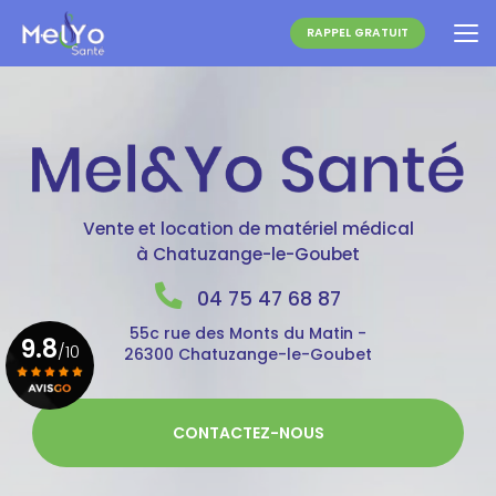
Aller
au
RAPPEL GRATUIT
contenu
principal
Vente et location de matériel médical
à Chatuzange-le-Goubet
04 75 47 68 87
55c rue des Monts du Matin -
9.8
/10
26300 Chatuzange-le-Goubet
Voir le certificat
CONTACTEZ-NOUS