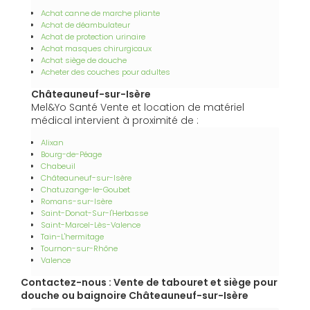
Achat canne de marche pliante
Achat de déambulateur
Achat de protection urinaire
Achat masques chirurgicaux
Achat siège de douche
Acheter des couches pour adultes
Châteauneuf-sur-Isère
Mel&Yo Santé Vente et location de matériel
médical intervient à proximité de :
Alixan
Bourg-de-Péage
Chabeuil
Châteauneuf-sur-Isère
Chatuzange-le-Goubet
Romans-sur-Isère
Saint-Donat-Sur-l'Herbasse
Saint-Marcel-Lès-Valence
Tain-L'hermitage
Tournon-sur-Rhône
Valence
Contactez-nous : Vente de tabouret et siège pour
douche ou baignoire Châteauneuf-sur-Isère