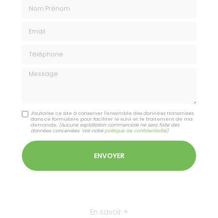
Nom Prénom
Email
Téléphone
Message
J'autorise ce site à conserver l'ensemble des données transmises
dans ce formulaire pour faciliter le suivi et le traitement de ma
demande.
(Aucune exploitation commerciale ne sera faite des
données concervées. Voir notre
politique de confidentialité
)
En savoir +