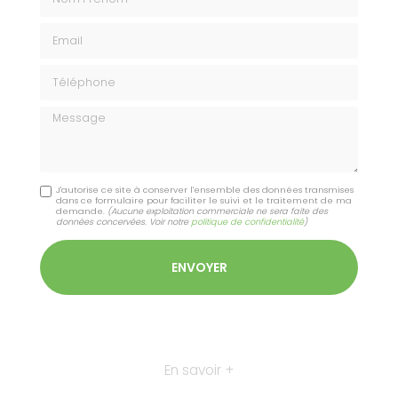
Email
Téléphone
Message
J'autorise ce site à conserver l'ensemble des données transmises
dans ce formulaire pour faciliter le suivi et le traitement de ma
demande.
(Aucune exploitation commerciale ne sera faite des
données concervées. Voir notre
politique de confidentialité
)
En savoir +