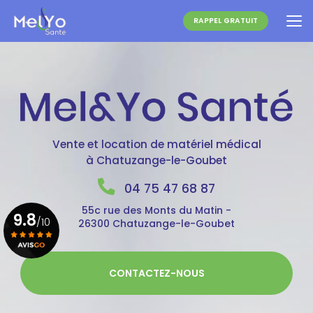
Aller
au
RAPPEL GRATUIT
contenu
principal
Vente et location de matériel médical
à Chatuzange-le-Goubet
04 75 47 68 87
55c rue des Monts du Matin -
9.8
/10
26300 Chatuzange-le-Goubet
Voir le certificat
CONTACTEZ-NOUS