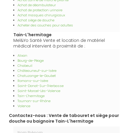
Achat canne de marche pliante
Achat de déambulateur
Achat de protection urinaire
Achat masques chirurgicaux
Achat siège de douche
Acheter des couches pour adultes
Tain-L'hermitage
Mel&Yo Santé Vente et location de matériel
médical intervient à proximité de :
Alixan
Bourg-de-Péage
Chabeuil
Châteauneuf-sur-Isère
Chatuzange-le-Goubet
Romans-sur-Isère
Saint-Donat-Sur-l'Herbasse
Saint-Marcel-Lès-Valence
Tain-L'hermitage
Tournon-sur-Rhône
Valence
Contactez-nous : Vente de tabouret et siège pour
douche ou baignoire Tain-L'hermitage
Nom Prénom