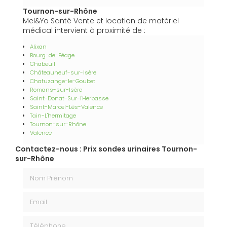
Tournon-sur-Rhône
Mel&Yo Santé Vente et location de matériel
médical intervient à proximité de :
Alixan
Bourg-de-Péage
Chabeuil
Châteauneuf-sur-Isère
Chatuzange-le-Goubet
Romans-sur-Isère
Saint-Donat-Sur-l'Herbasse
Saint-Marcel-Lès-Valence
Tain-L'hermitage
Tournon-sur-Rhône
Valence
Contactez-nous : Prix sondes urinaires Tournon-
sur-Rhône
Nom Prénom
Email
Téléphone