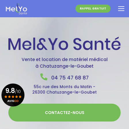
Aller
au
RAPPEL GRATUIT
contenu
principal
Vente et location de matériel médical
à Chatuzange-le-Goubet
04 75 47 68 87
55c rue des Monts du Matin -
9.8
/10
26300 Chatuzange-le-Goubet
Voir le certificat
CONTACTEZ-NOUS