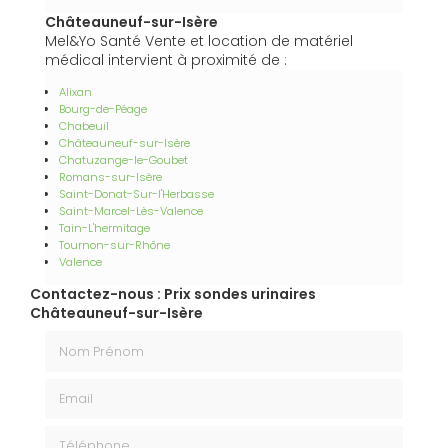
Châteauneuf-sur-Isère
Mel&Yo Santé Vente et location de matériel
médical intervient à proximité de :
Alixan
Bourg-de-Péage
Chabeuil
Châteauneuf-sur-Isère
Chatuzange-le-Goubet
Romans-sur-Isère
Saint-Donat-Sur-l'Herbasse
Saint-Marcel-Lès-Valence
Tain-L'hermitage
Tournon-sur-Rhône
Valence
Contactez-nous : Prix sondes urinaires
Châteauneuf-sur-Isère
Nom Prénom
Email
Téléphone