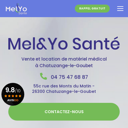
Aller
au
RAPPEL GRATUIT
contenu
principal
Vente et location de matériel médical
à Chatuzange-le-Goubet
04 75 47 68 87
55c rue des Monts du Matin -
9.8
/10
26300 Chatuzange-le-Goubet
Voir le certificat
CONTACTEZ-NOUS