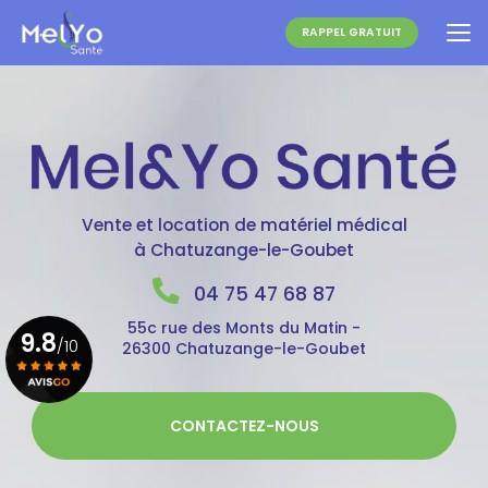
Aller
au
RAPPEL GRATUIT
contenu
principal
Vente et location de matériel médical
à Chatuzange-le-Goubet
04 75 47 68 87
55c rue des Monts du Matin -
9.8
/10
26300 Chatuzange-le-Goubet
Voir le certificat
CONTACTEZ-NOUS