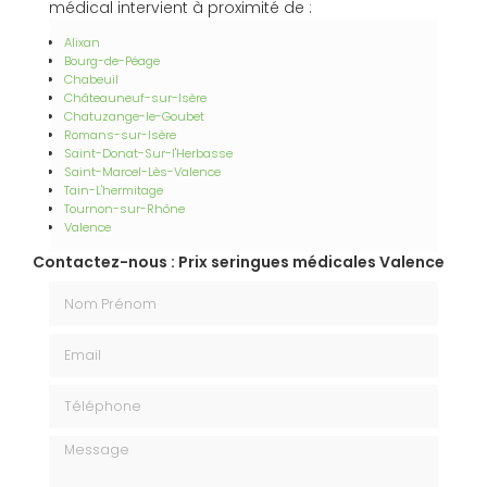
médical intervient à proximité de :
Alixan
Bourg-de-Péage
Chabeuil
Châteauneuf-sur-Isère
Chatuzange-le-Goubet
Romans-sur-Isère
Saint-Donat-Sur-l'Herbasse
Saint-Marcel-Lès-Valence
Tain-L'hermitage
Tournon-sur-Rhône
Valence
Contactez-nous : Prix seringues médicales Valence
Nom Prénom
Email
Téléphone
Message