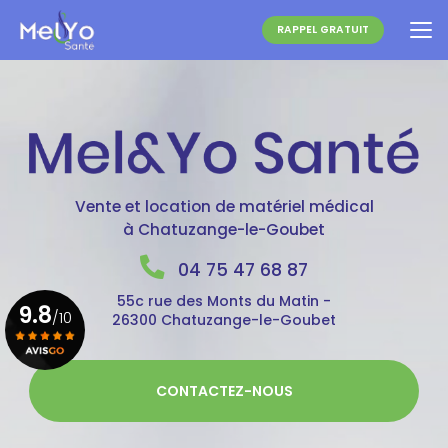
Aller
au
RAPPEL GRATUIT
contenu
principal
Vente et location de matériel médical
à Chatuzange-le-Goubet
04 75 47 68 87
55c rue des Monts du Matin -
9.8
/10
26300 Chatuzange-le-Goubet
Voir le certificat
CONTACTEZ-NOUS