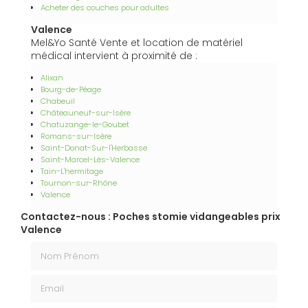
Acheter des couches pour adultes
Valence
Mel&Yo Santé Vente et location de matériel
médical intervient à proximité de :
Alixan
Bourg-de-Péage
Chabeuil
Châteauneuf-sur-Isère
Chatuzange-le-Goubet
Romans-sur-Isère
Saint-Donat-Sur-l'Herbasse
Saint-Marcel-Lès-Valence
Tain-L'hermitage
Tournon-sur-Rhône
Valence
Contactez-nous : Poches stomie vidangeables prix
Valence
Nom Prénom
Email