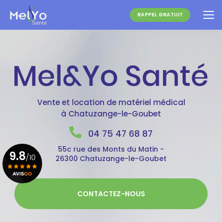
Aller
au
RAPPEL GRATUIT
contenu
principal
Vente et location de matériel médical
à Chatuzange-le-Goubet
04 75 47 68 87
55c rue des Monts du Matin -
9.8
/10
26300 Chatuzange-le-Goubet
Voir le certificat
CONTACTEZ-NOUS