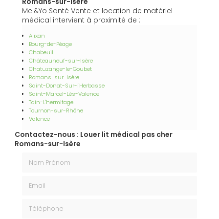
Romans-sur-Isère
Mel&Yo Santé Vente et location de matériel
médical intervient à proximité de :
Alixan
Bourg-de-Péage
Chabeuil
Châteauneuf-sur-Isère
Chatuzange-le-Goubet
Romans-sur-Isère
Saint-Donat-Sur-l'Herbasse
Saint-Marcel-Lès-Valence
Tain-L'hermitage
Tournon-sur-Rhône
Valence
Contactez-nous : Louer lit médical pas cher
Romans-sur-Isère
Nom Prénom
Email
Téléphone