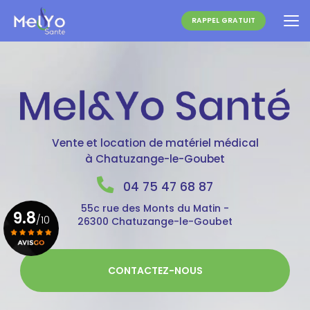
Aller
au
RAPPEL GRATUIT
contenu
principal
Vente et location de matériel médical
à Chatuzange-le-Goubet
04 75 47 68 87
55c rue des Monts du Matin -
9.8
/10
26300 Chatuzange-le-Goubet
Voir le certificat
CONTACTEZ-NOUS