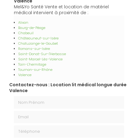
Valence
Mel&Yo Santé Vente et location de matériel
médical intervient à proximité de :
Alixan
Bourg-de-Péage
Chabeuil
Châteauneuf-sur-Isère
Chatuzange-le-Goubet
Romans-sur-Isère
Saint-Donat-Sur-l'Herbasse
Saint-Marcel-Lès-Valence
Tain-L'hermitage
Tournon-sur-Rhône
Valence
Contactez-nous : Location lit médical longue durée
Valence
Nom Prénom
Email
Téléphone