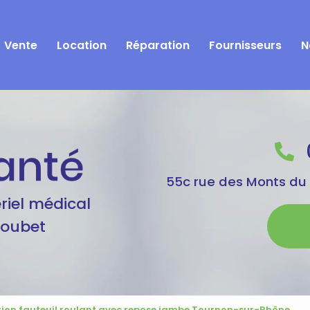
Vente
Location
Réparation
Fournisseurs
N
55c rue des Monts du
riel médical
Goubet
tion fauteuil roulant avec repose jambe Tournon-sur-Rhône