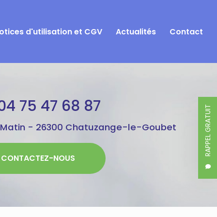
otices d'utilisation et CGV
Actualités
Contact
04 75 47 68 87
RAPPEL GRATUIT
 Matin -
26300 Chatuzange-le-Goubet
CONTACTEZ-NOUS