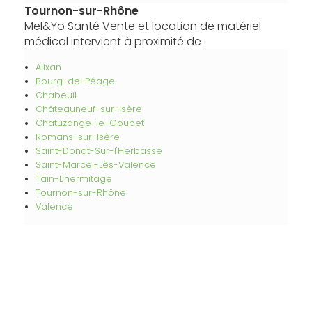
Tournon-sur-Rhône
Mel&Yo Santé Vente et location de matériel
médical intervient à proximité de :
Alixan
Bourg-de-Péage
Chabeuil
Châteauneuf-sur-Isère
Chatuzange-le-Goubet
Romans-sur-Isère
Saint-Donat-Sur-l'Herbasse
Saint-Marcel-Lès-Valence
Tain-L'hermitage
Tournon-sur-Rhône
Valence