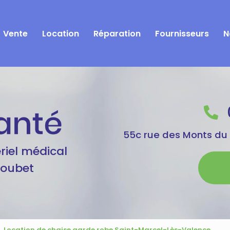
Vente
Location
Réparation
Fournisseurs
N
55c rue des Monts du
riel médical
Goubet
Location de chaise garde robe Saint-Marcel-Lès-Valence