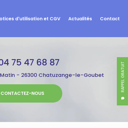
otices d'utilisation et CGV
Actualités
Contact
04 75 47 68 87
RAPPEL GRATUIT
 Matin -
26300 Chatuzange-le-Goubet
CONTACTEZ-NOUS