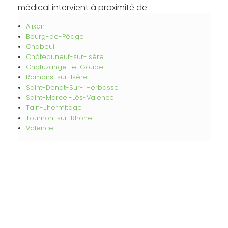
médical intervient à proximité de :
Alixan
Bourg-de-Péage
Chabeuil
Châteauneuf-sur-Isère
Chatuzange-le-Goubet
Romans-sur-Isère
Saint-Donat-Sur-l'Herbasse
Saint-Marcel-Lès-Valence
Tain-L'hermitage
Tournon-sur-Rhône
Valence