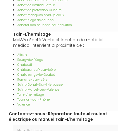
Achat canne de marche pliante
Achat de déambulateur
Achat de protection urinaire
Achat masques chirurgicaux
Achat siège de douche
Acheter des couches pour adultes
Tain-L'hermitage
Mel&Yo Santé Vente et location de matériel
médical intervient à proximité de :
Alixan
Bourg-de-Péage
Chabeuil
Châteauneuf-sur-Isère
Chatuzange-le-Goubet
Romans-sur-Isère
Saint-Donat-Sur-l'Herbasse
Saint-Marcel-Lès-Valence
Tain-L'hermitage
Tournon-sur-Rhône
Valence
Contactez-nous : Réparation fauteuil roulant
électrique ou manuel Tain-L'hermitage
Nom Prénom