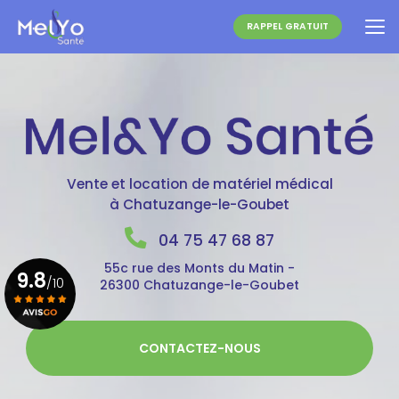
Aller
au
RAPPEL GRATUIT
contenu
principal
Vente et location de matériel médical
à Chatuzange-le-Goubet
04 75 47 68 87
55c rue des Monts du Matin -
9.8
/10
26300 Chatuzange-le-Goubet
Voir le certificat
CONTACTEZ-NOUS