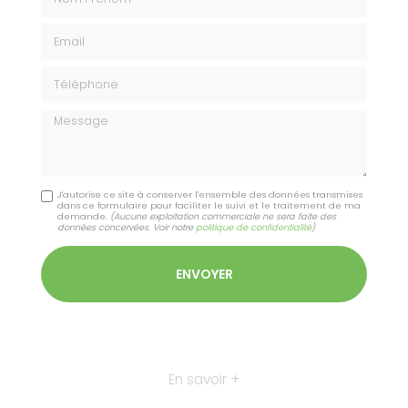
Email
Téléphone
Message
J'autorise ce site à conserver l'ensemble des données transmises
dans ce formulaire pour faciliter le suivi et le traitement de ma
demande.
(Aucune exploitation commerciale ne sera faite des
données concervées. Voir notre
politique de confidentialité
)
En savoir +