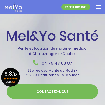
Aller
au
RAPPEL GRATUIT
contenu
principal
Vente et location de matériel médical
à Chatuzange-le-Goubet
04 75 47 68 87
55c rue des Monts du Matin -
9.8
/10
26300 Chatuzange-le-Goubet
Voir le certificat
CONTACTEZ-NOUS