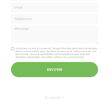
Email
Téléphone
Message
J'autorise ce site à conserver l'ensemble des données transmises
dans ce formulaire pour faciliter le suivi et le traitement de ma
demande.
(Aucune exploitation commerciale ne sera faite des
données concervées. Voir notre
politique de confidentialité
)
En savoir +