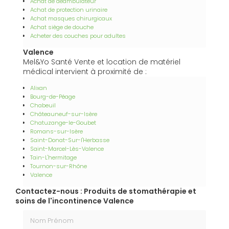
Achat de déambulateur
Achat de protection urinaire
Achat masques chirurgicaux
Achat siège de douche
Acheter des couches pour adultes
Valence
Mel&Yo Santé Vente et location de matériel
médical intervient à proximité de :
Alixan
Bourg-de-Péage
Chabeuil
Châteauneuf-sur-Isère
Chatuzange-le-Goubet
Romans-sur-Isère
Saint-Donat-Sur-l'Herbasse
Saint-Marcel-Lès-Valence
Tain-L'hermitage
Tournon-sur-Rhône
Valence
Contactez-nous : Produits de stomathérapie et
soins de l'incontinence Valence
Nom Prénom