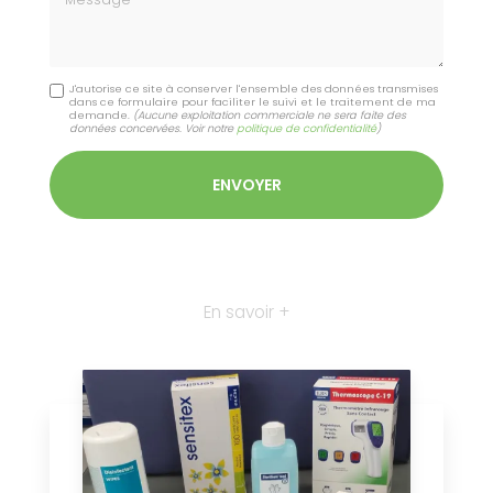
J'autorise ce site à conserver l'ensemble des données transmises
dans ce formulaire pour faciliter le suivi et le traitement de ma
demande.
(Aucune exploitation commerciale ne sera faite des
données concervées. Voir notre
politique de confidentialité
)
En savoir +