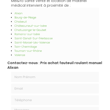
Mel&Yo Santé Vente et location de matériel
médical intervient à proximité de :
Alixan
Bourg-de-Péage
Chabeuil
Châteauneuf-sur-Isère
Chatuzange-le-Goubet
Romans-sur-Isère
Saint-Donat-Sur-l'Herbasse
Saint-Marcel-Lès-Valence
Tain-L'hermitage
Tournon-sur-Rhône
Valence
Contactez-nous : Prix achat fauteuil roulant manuel
Alixan
Nom Prénom
Email
Téléphone
Message