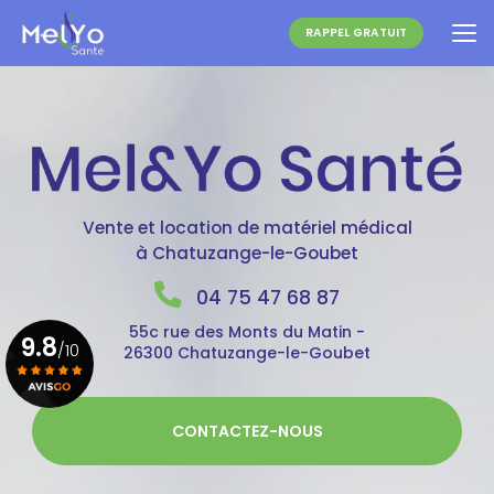
Aller
au
RAPPEL GRATUIT
contenu
principal
Vente et location de matériel médical
à Chatuzange-le-Goubet
04 75 47 68 87
55c rue des Monts du Matin -
9.8
/10
26300 Chatuzange-le-Goubet
Voir le certificat
CONTACTEZ-NOUS