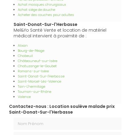
Achat masques chirurgicaux
Achat siège de douche
Acheter des couches pour adultes
Saint-Donat-Sur-l'Herbasse
Mel&Yo Santé Vente et location de matériel
médical intervient à proximité de :
Alixan
Bourg-de-Péage
Chabeuil
Châteauneuf-sur-Isère
Chatuzange-le-Goubet
Romans-sur-Isère
Saint-Donat-Sur-l'Herbasse
Saint-Marcel-Lès-Valence
Tain-L'hermitage
Tournon-sur-Rhône
Valence
Contactez-nous : Location soulève malade prix
Saint-Donat-Sur-l'Herbasse
Nom Prénom
Email