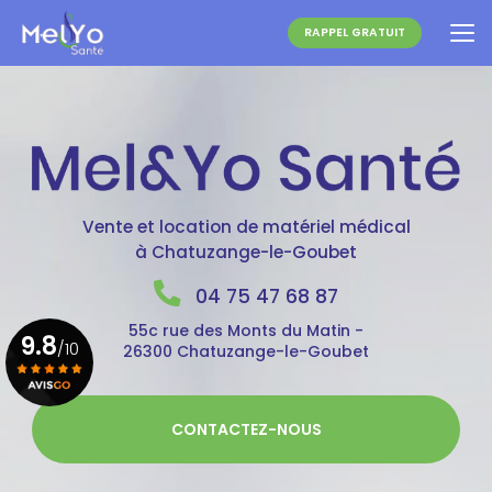
Aller
au
RAPPEL GRATUIT
contenu
principal
Vente et location de matériel médical
à Chatuzange-le-Goubet
04 75 47 68 87
55c rue des Monts du Matin -
9.8
/10
26300 Chatuzange-le-Goubet
Voir le certificat
CONTACTEZ-NOUS