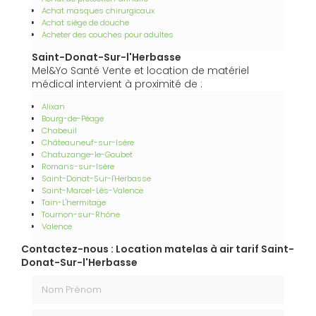
Achat masques chirurgicaux
Achat siège de douche
Acheter des couches pour adultes
Saint-Donat-Sur-l'Herbasse
Mel&Yo Santé Vente et location de matériel
médical intervient à proximité de :
Alixan
Bourg-de-Péage
Chabeuil
Châteauneuf-sur-Isère
Chatuzange-le-Goubet
Romans-sur-Isère
Saint-Donat-Sur-l'Herbasse
Saint-Marcel-Lès-Valence
Tain-L'hermitage
Tournon-sur-Rhône
Valence
Contactez-nous : Location matelas à air tarif Saint-
Donat-Sur-l'Herbasse
Nom Prénom
Email