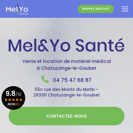
Aller
au
RAPPEL GRATUIT
contenu
principal
Vente et location de matériel médical
à Chatuzange-le-Goubet
04 75 47 68 87
55c rue des Monts du Matin -
9.8
/10
26300 Chatuzange-le-Goubet
Voir le certificat
CONTACTEZ-NOUS