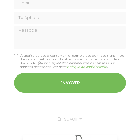
Téléphone
Message
J'autorise ce site à conserver l'ensemble des données transmises
dans ce formulaire pour faciliter le suivi et le traitement de ma
demande.
(Aucune exploitation commerciale ne sera faite des
données concervées. Voir notre
politique de confidentialité
)
En savoir +