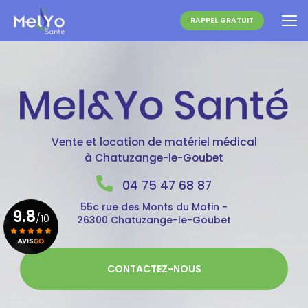
Aller
au
RAPPEL GRATUIT
contenu
principal
Vente et location de matériel médical
à Chatuzange-le-Goubet
04 75 47 68 87
55c rue des Monts du Matin -
9.8
/10
26300 Chatuzange-le-Goubet
Voir le certificat
CONTACTEZ-NOUS