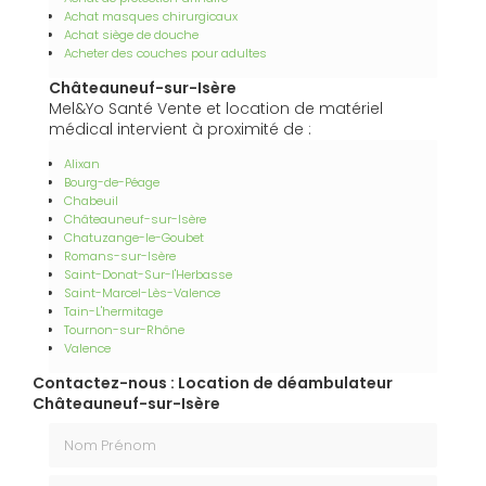
Achat masques chirurgicaux
Achat siège de douche
Acheter des couches pour adultes
Châteauneuf-sur-Isère
Mel&Yo Santé Vente et location de matériel
médical intervient à proximité de :
Alixan
Bourg-de-Péage
Chabeuil
Châteauneuf-sur-Isère
Chatuzange-le-Goubet
Romans-sur-Isère
Saint-Donat-Sur-l'Herbasse
Saint-Marcel-Lès-Valence
Tain-L'hermitage
Tournon-sur-Rhône
Valence
Contactez-nous : Location de déambulateur
Châteauneuf-sur-Isère
Nom Prénom
Email