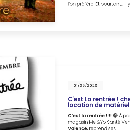
l’on préfère. Et pourtant… I
01/09/2020
C'est La rentrée ! c
location de matérie
C'est la rentrée !!!!
😁
À par
magasin Mel&Yo Santé Ven
Valence
, reprend ses…