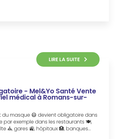
LIRE LA SUITE
gatoire - Mel&Yo Santé Vente
riel médical à Romans-sur-
port du masque 😷 devient obligatoire dans
me par exemple dans les restaurants 🍽,
ulte ⛪️, gares 🚉, hôpitaux 🏥, banques…