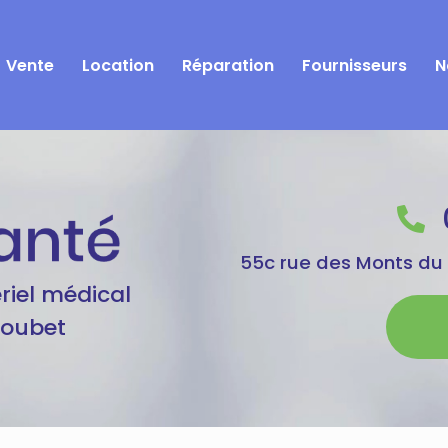
Vente
Location
Réparation
Fournisseurs
N
55c rue des Monts du
riel médical
Goubet