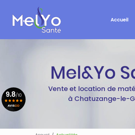
Navigation principale
Aller
au
contenu
Accueil
principal
Vente et location de maté
9.8
/10
à Chatuzange-le-
Voir le certificat
Accueil
Actualités