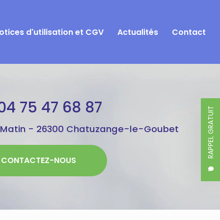
otices d'utilisation et CGV
Actualités
Contact
04 75 47 68 87
RAPPEL GRATUIT
 Matin -
26300 Chatuzange-le-Goubet
CONTACTEZ-NOUS