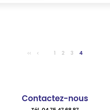
1
2
3
4
Contactez-nous
Tél.
04 75 47 68 87